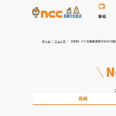
番組
ホーム
ニュース
【快挙】パリ五輪柔道男子81キロ
N
長崎