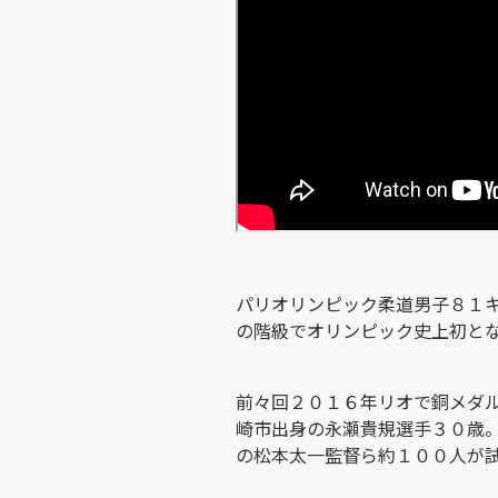
パリオリンピック柔道男子８１
の階級でオリンピック史上初と
前々回２０１６年リオで銅メダ
崎市出身の永瀬貴規選手３０歳
の松本太一監督ら約１００人が