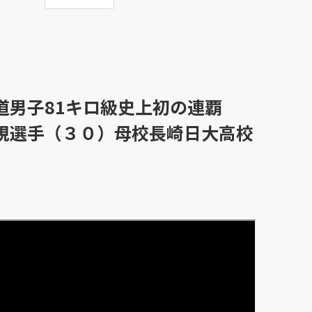
道男子81キロ級史上初の連覇
規選手（３０）母校長崎日大高校