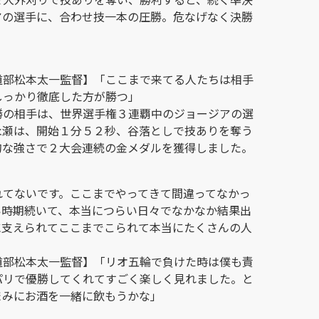
アの選手に、合わせ技一本の圧勝。危なげなく決勝
道部松本太一監督】「ここまで来てる人たちは相手
しっかり徹底した方が勝つ」
勝の相手は、世界選手権３連覇中のジョージアの選
永瀬は、開始１分５２秒、谷落としで技ありを奪う
的な強さで２大会連続の金メダルを獲得しました。
れてないです。ここまでやってきて間違ってなかっ
い時期続いて、本当につらい日々でなかなか結果出
に支えられてここまでこられて本当にたくさんの人
道部松本太一監督】「リオ五輪で負けた時は僕も責
パリで優勝してくれてすごく楽しく見れました。と
まみにお酒を一緒に飲もうかな」