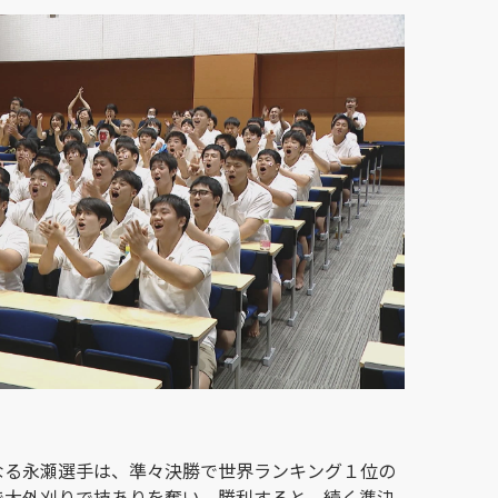
なる永瀬選手は、準々決勝で世界ランキング１位の
で大外刈りで技ありを奪い、勝利すると、続く準決