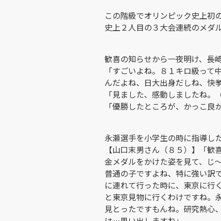
この階級でオリンピック史上初
史上２人目の３大会連続のメダ
歓喜の知らせから一夜明け、長
「すごいよね。８１キロ級って
んだよね、日大出身だしね、快
「見ました、感動しましたね。
「優勝したところが、かっこ良
永瀬選手を小学生の時に指導し
【山口末男さん（８５）】「歓
金メダルをかけた姿を見て、じ
普通の子ですよね、特に強い訳
に連れて行った時に、東京に行
と東京見物に行くわけですね。
見とったですもんね。研究熱心
は…思い出しますね」