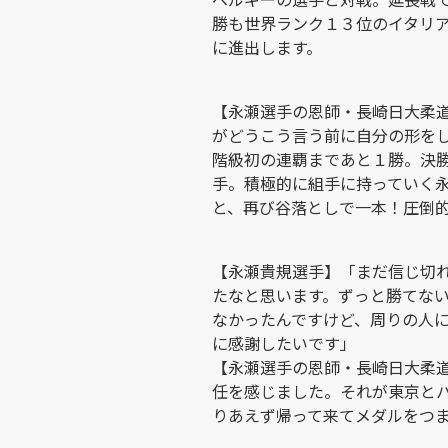
勝も世界ランク１３位のイタリ
に進出します。
【永瀬選手の恩師・長崎日大柔
がどうこう言う前に自分の形を
階級初の連覇まであと１勝。決
手。積極的に組手に持っていく
と、再び谷落としで一本！圧倒
【永瀬貴規選手】「まだ信じ切
たなと思います。ずっと勝てな
なかったんですけど、周りの人
に感謝したいです」
【永瀬選手の恩師・長崎日大柔
任を感じました。それが東京と
りあえず帰って来てメダルをつ