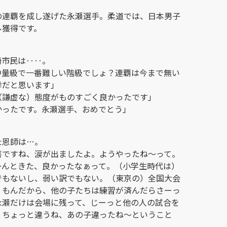
の連覇を成し遂げた永瀬選手。柔道では、日本男子
ル獲得です。
崎市民は‥‥。
中量級で一番難しい階級でしょ？連覇は今まで無い
挙だと思います」
（謙虚な）態度がものすごく良かったです」
かったです。永瀬選手、おめでとう」
た恩師は…。
喜ですね、涙が出ましたよ。ようやったね～って。
～んときた、良かったなぁって。（小学生時代は）
でもないし、弱い訳でもない。（東京の）全国大会
くもんだから、他の子たちは練習が済んだらさーっ
永瀬だけは会場に残って、じーっと他の人の試合を
、ちょっと違うね、あの子違ったね～ということ