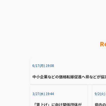
R
6/17(月) 19:08
中小企業などの価格転嫁促進へ県などが協
3/27(水) 19:44
9/2(火)
「賃上げ」に向け関係団体が
県内