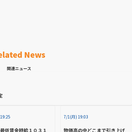
elated News
関連ニュース
定
 19:25
7/1(月) 19:03
の最低賃金時給１０３１
物価高の中どこまで引き上げ