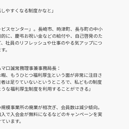
活しやすくなる制度かなと」
ービスセンター」。長崎市、時津町、長与町の中小
目的に、慶弔お祝い金などの給付や、自己啓発のた
ど、社員のリフレッシュや仕事のやる気アップにつ
ます。
ハマ口誠常務理事兼事務局長：
休暇、もうひとつ福利厚生という面が非常に注目さ
業者は足りていないというところで、私どもの制度
ような福利厚生制度を利用することができる」
小規模事業所の廃業が相次ぎ、会員数は減少傾向。
加入で入会金が無料になるなどのキャンペーンを実
けています。