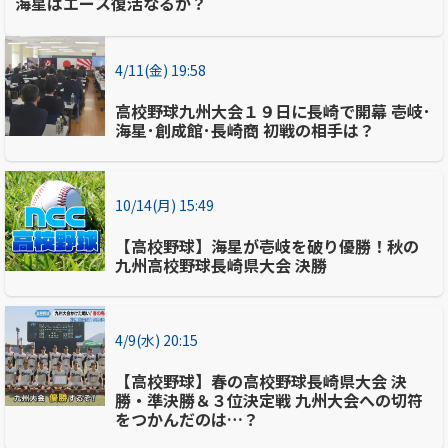
海星はエース復活なるか？
4/11(金) 19:58
高校野球九州大会１９日に長崎で開幕 壱岐･
海星･創成館･長崎商 初戦の相手は？
10/14(月) 15:49
【高校野球】海星が壱岐を破り優勝！秋の
九州高校野球長崎県大会 決勝
4/9(水) 20:15
【高校野球】春の高校野球長崎県大会 決
勝・準決勝＆３位決定戦 九州大会への切符
をつかんだのは…？