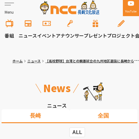
YouTube
Menu
番組
ニュース
イベント
アナウンサー
プレゼント
プロジェクト
ホーム
ニュース
【高校野球】台湾との親善試合の九州地区選抜に長崎から2選手と海星・加藤監督が選出
News
ニュース
長崎
全国
ALL