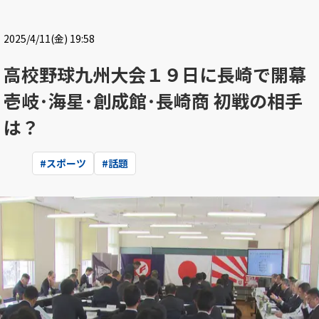
2025/4/11(金) 19:58
高校野球九州大会１９日に長崎で開幕
壱岐･海星･創成館･長崎商 初戦の相手
は？
#
スポーツ
#
話題