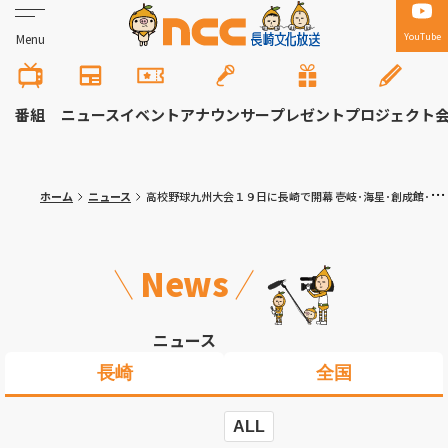
YouTube
Menu
番組
ニュース
イベント
アナウンサー
プレゼント
プロジェクト
ホーム
ニュース
高校野球九州大会１９日に長崎で開幕 壱岐･海星･創成館･長崎商 初戦の相手は？
News
ニュース
長崎
全国
ALL