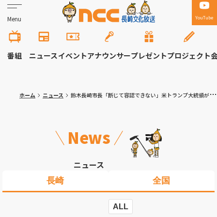
YouTube
Menu
番組
ニュース
イベント
アナウンサー
プレゼント
プロジェクト
ホーム
ニュース
鈴木長崎市長「断じて容認できない」米トランプ大統領が核実験開始を指示「ノーベル平和賞には値しないのではないか」
News
ニュース
長崎
全国
ALL