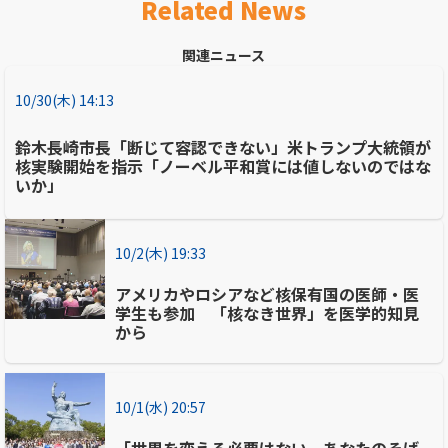
Related News
関連ニュース
10/30(木) 14:13
鈴木長崎市長「断じて容認できない」米トランプ大統領が
核実験開始を指示「ノーベル平和賞には値しないのではな
いか」
10/2(木) 19:33
アメリカやロシアなど核保有国の医師・医
学生も参加 「核なき世界」を医学的知見
から
10/1(水) 20:57
「世界を変える必要はない。あなたのそば