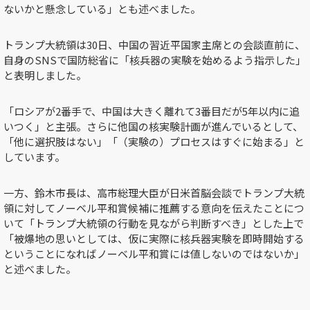
ないかと懸念している」とも述べました。
トランプ大統領は30日、中国の習近平国家主席との会談直前に、
自身のSNSで国防総省に「核兵器の実験を始めるよう指示した」
と表明しました。
「ロシアが2番手で、中国は大きく離れて3番目だが5年以内に追
いつく」と主張。
さらに他国の核実験計画が進んでいるとして、
「
他に選択肢はない」「（実験の）プロセスはすぐに始まる」と
しています。
一方、鈴木市長は、高市総理大臣が日米首脳会談でトランプ大統
領に対してノーベル平和賞候補に推薦する意向を伝えたことにつ
いて「トランプ大統領の行動を見ながら判断すべき」とした上で
「被爆地の思いとしては、仮に実際に核兵器実験を即時開始する
ということになればノーベル平和賞には値しないのではないか」
と述べました。