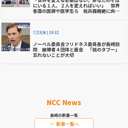
にいる１人、２人を変えればいい」 世界
各国の医師や医学生ら 核兵器廃絶に向け
て集い話す
7/23(水) 19:32
ノーベル委員会フリドネス委員長が長崎訪
問 被爆者４団体と面会 「核のタブー」
忘れないことが大切
NCC News
長崎の新着一覧
新着一覧へ