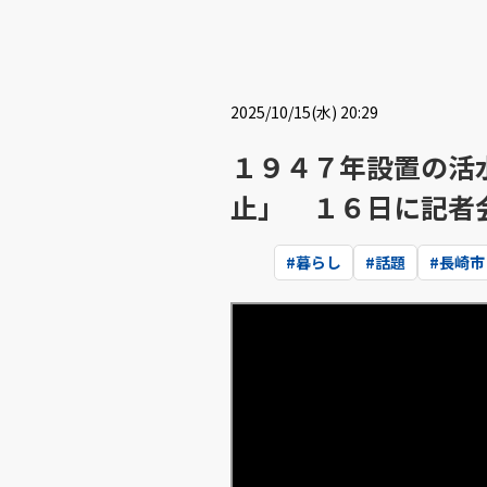
2025/10/15(水) 20:29
１９４７年設置の活
止」 １６日に記者
#
暮らし
#
話題
#
長崎市