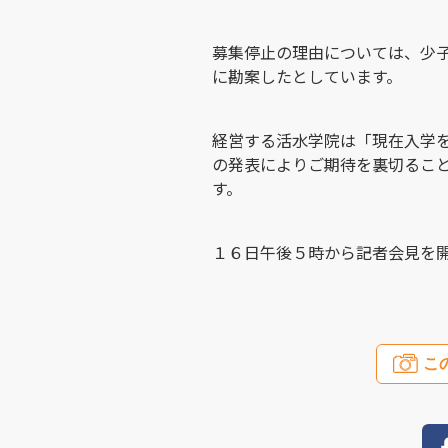
募集停止の理由については、少
に勘案したとしています。
経営する活水学院は「現在入学
の発表によりご期待を裏切るこ
す。
１６日午後５時から記者会見を
こ