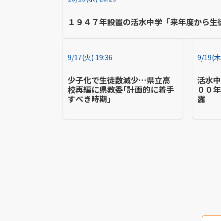
１９４７年設置の活水中学「来年度から生
9/17(火) 19:36
9/19(木
少子化で生徒数減少…県立高
活水中
校再編に県教委｢計画的に着手
００
すべき時期｣
露