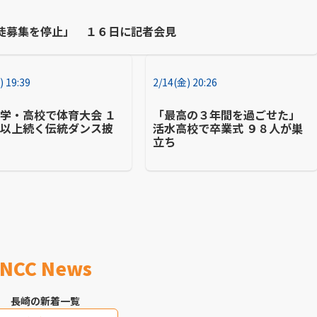
徒募集を停止」 １６日に記者会見
) 19:39
2/14(金) 20:26
学・高校で体育大会 １
「最高の３年間を過ごせた」
年以上続く伝統ダンス披
活水高校で卒業式 ９８人が巣
立ち
NCC News
長崎の新着一覧