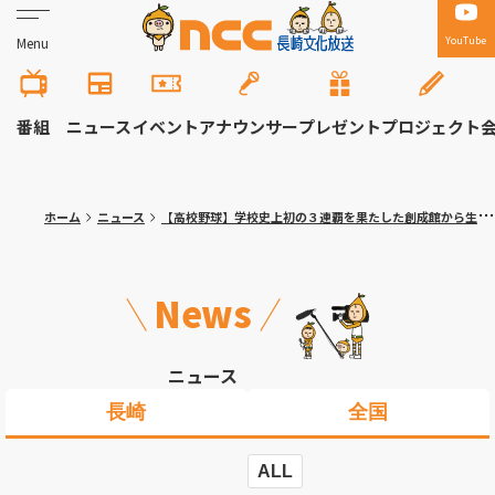
YouTube
Menu
番組
ニュース
イベント
アナウンサー
プレゼント
プロジェクト
ホーム
ニュース
【高校野球】学校史上初の３連覇を果たした創成館から生中継「少しずつ実感が芽生えてきた」選手の喜びの声―夏の長崎大会
News
ニュース
長崎
全国
ALL