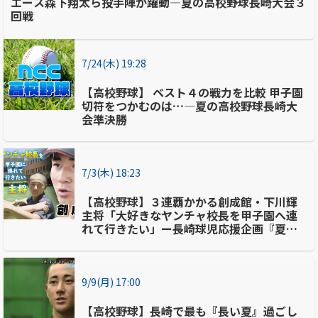
エース森下翔太ら投手陣が躍動―夏の高校野球長崎大会３
回戦
7/24(木) 19:28
【高校野球】 ベスト４の戦力を比較 甲子園
切符をつかむのは…―夏の高校野球長崎大
会準決勝
7/3(木) 18:23
【高校野球】３連覇かかる創成館・下川輝
主将「大好きなヤンチャ校長を甲子園へ連
れて行きたい」ー長崎球児応援企画『夏に
かける』
9/9(月) 17:00
【高校野球】長崎で最も『長い夏』過ごし