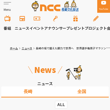
YouTube
Menu
番組
ニュース
イベント
アナウンサー
プレゼント
プロジェクト
ホーム
ニュース
長崎の坂で鍛えた脚力で世界へ 世界選手権男子マラソン日本代表 三菱重工 近藤亮太選手が意気込み語る
News
ニュース
長崎
全国
ALL