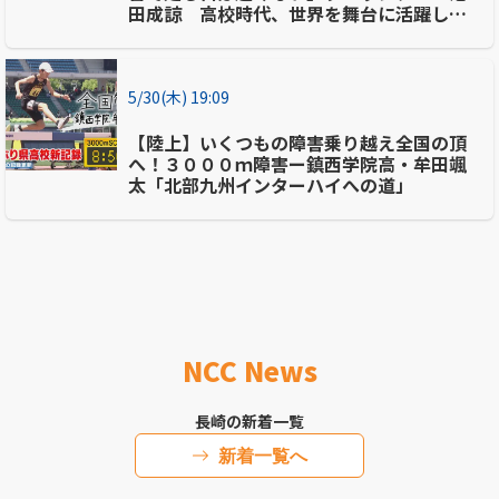
田成諒 高校時代、世界を舞台に活躍した
最強スプリンターの今に迫る
5/30(木) 19:09
【陸上】いくつもの障害乗り越え全国の頂
へ！３０００ｍ障害ー鎮西学院高・牟田颯
太「北部九州インターハイへの道」
NCC News
長崎の新着一覧
新着一覧へ