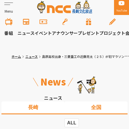
YouTube
Menu
番組
ニュース
イベント
アナウンサー
プレゼント
プロジェクト
ホーム
ニュース
島原高校出身・三菱重工の近藤亮太（２５）が初マラソン日本記録を更新！大阪マラソン
News
ニュース
長崎
全国
ALL