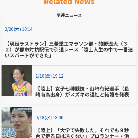
Related News
関連ニュース
2/20(木) 10:14
【現役ラストラン】三菱重工マラソン部・的野遼大（３
２）が郡市対抗駅伝で引退レース「陸上人生の中で一番速
いスパートができた」
1/10(金) 19:12
【陸上】女子七種競技・山﨑有紀選手（長
崎南高出身）がスズキの退社と結婚を発表
9/18(水) 18:00
【陸上】「大学で失敗した。それでも９秒
台で走る日は遠くない」プロランナー・池