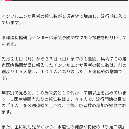
インフルエンザ患者の報告数が６週連続で増加し、流行期に入っ
ています。
県環境保健研究センターは感染予防やワクチン接種を呼び掛けて
います。
先月２１日（月）から２７日（日）までの１週間、県内７０の定
点医療機関が県に報告したインフルエンザ患者の報告数は、前の
週より１５人増え、１０１人となりました。６週連続の増加で
す。
年齢別で見ると、１０歳未満と１０代が、７割以上を占めていま
す。１医療機関当たりの報告数は１．４４人で、流行開始の目安
の「１人」を３週連続で上回り、今後、患者数の増加が懸念され
ます。
また、主に乳幼児がかかり、水疱性の発疹が特徴の「手足口病」