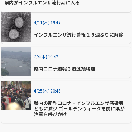
県内がインフルエンザ流行期に入る
4/11(木) 19:47
インフルエンザ流行警報１９週ぶりに解除
7/4(木) 19:42
県内コロナ週報３週連続増加
4/25(木) 20:48
県内の新型コロナ・インフルエンザ感染者
ともに減少 ゴールデンウィークを前に県が
注意を呼びかけ