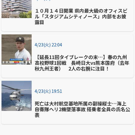
１０月１４日開業 県内最大級のオフィスビ
ル「スタジアムシティノース」内部をお披
露目
4/23(火) 22:04
【延長11回タイブレークの末…】春の九州
高校野球1回戦 長崎日大vs熊本国府（去年
秋九州王者） 2人の右腕に注目！
4/23(火) 19:51
死亡は大村航空基地所属の副操縦士…海上
自衛隊ヘリ2機墜落事故 搭乗者全員の氏名公
表