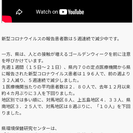
新型コロナウイルスの報告患者数は５週連続で減少中です。
一方、県は、人との接触が増えるゴールデンウィークを前に注意
を呼びかけています。
先週１週間（１５日～２１日）、県内７０の定点医療機関から県
に報告された新型コロナウイルス患者は１９６人で、前の週より
３２人減り、５週連続で減少しました。
１医療機関当たりの平均患者数は２．８０人で、去年１２月以来
約４カ月ぶりに３人を下回りました。
地区別では多い順に、対馬地区８人、上五島地区４．３３人、県
南地区３．２５人で、対馬地区は８週ぶりに、「１０人」を下回
りました。
県環境保健研究センターは、