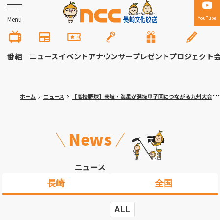
YouTube
Menu
番組
ニュース
イベント
アナウンサー
プレゼント
プロジェクト
ホーム
ニュース
【高校野球】壱岐・海星が選抜甲子園につながる九州大会へ 秋の県大会準決勝2試合 壱岐は学校史上初の快挙
News
ニュース
長崎
全国
ALL