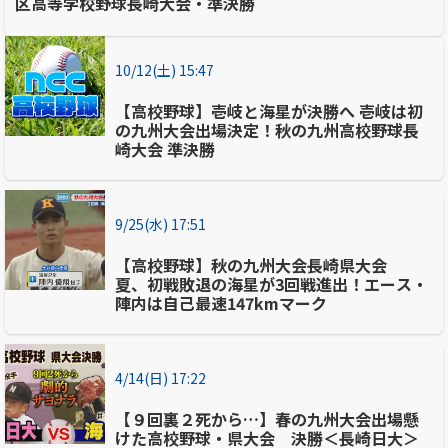
区高等学校野球長崎大会・準決勝
10/12(土) 15:47
【高校野球】壱岐と海星が決勝へ 壱岐は初
の九州大会出場決定！秋の九州高校野球長
崎大会 準決勝
9/25(水) 17:51
【高校野球】秋の九州大会長崎県大会
夏、初戦敗退の海星が3回戦進出！エース・
陣内は自己最速147kmマーク
4/14(日) 17:22
【９回裏２死から…】春の九州大会出場懸
けた高校野球・県大会 決勝＜長崎日大＞