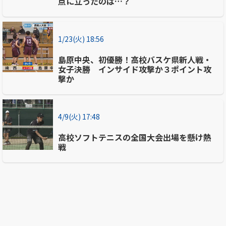
点に立ったのは…？
1/23(火) 18:56
島原中央、初優勝！高校バスケ県新人戦・
女子決勝 インサイド攻撃か３ポイント攻
撃か
4/9(火) 17:48
高校ソフトテニスの全国大会出場を懸け熱
戦