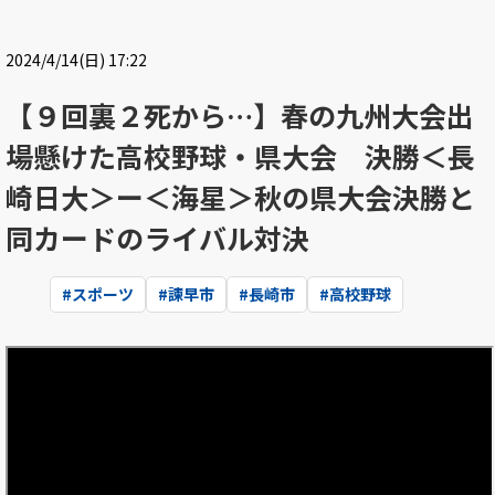
2024/4/14(日) 17:22
【９回裏２死から…】春の九州大会出
場懸けた高校野球・県大会 決勝＜長
崎日大＞ー＜海星＞秋の県大会決勝と
同カードのライバル対決
#
スポーツ
#
諫早市
#
長崎市
#
高校野球