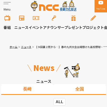
YouTube
Menu
番組
ニュース
イベント
アナウンサー
プレゼント
プロジェクト
ホーム
ニュース
【９回裏２死から…】春の九州大会出場懸けた高校野球・県大会 決勝＜長崎日大＞ー＜海星＞秋の県大会決勝と同カードのライバル対決
News
ニュース
長崎
全国
ALL