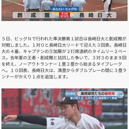
５日、ビッグＮで行われた準決勝第１試合は長崎日大と創成館が
対戦しました。１対０と長崎日大リードで迎えた３回表。長崎日
大の４番、キャプテンの⑤加藤が２打席連続のタイムリー２ベー
ス。去年夏の王者・創成館と拮抗した争いで、３対３のまま９回
を終え、ノーアウトランナー１塁２塁から始まるタイブレーク
へ。１０回表、長崎日大は、満塁からダブルプレーの間に３塁ラ
ンナーがかえり１点を追加します。