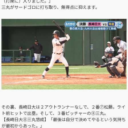
（打席に）入りました。」
三丸がサードゴロに打ち取り、無得点に抑えます。
その裏、長崎日大は２アウトランナーなしで、２番⑦松藤。ライ
ト前ヒットで出塁。そして、３番ピッチャーの⑧三丸。
【長崎日大⑧三丸悠成】「最後は自分で決めてやるという気持ち
が最初からあった。」