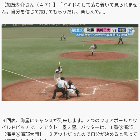
【加茂孝介さん（４７）】「ドキドキして落ち着いて見られませ
ん。自分を信じて投げてもらうだけ、楽しんで。」
９回表、海星にチャンスが到来します。２つのフォアボールとワ
イルドピッチで、２アウト１塁３塁。バッターは、１番⑥濱部。
【海星⑥濱部大間】「２アウトだったので自分が決めると思って