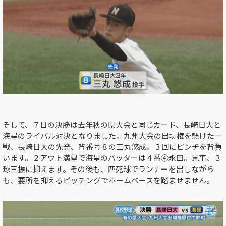
そして、７日の決勝は去年秋の県大会と同じカード、長崎日大と
海星のライバル対決となりました。九州大会の出場権を懸けた一
戦、長崎日大の先発、背番号８の三丸悠成。３回にピンチを背負
います。２アウト満塁で海星のバッターは４番④永田。見事、３
球三振に抑えます。その後も、四死球でランナーを出しながら
も、要所を抑えるピッチングでホームベースを踏ませません。