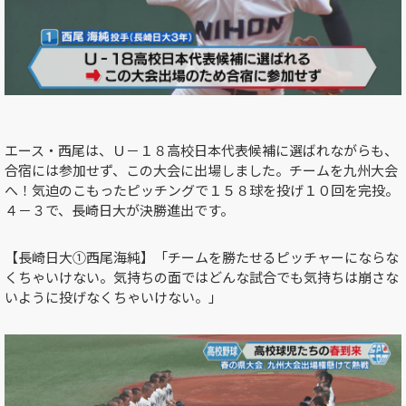
エース・西尾は、Ｕ－１８高校日本代表候補に選ばれながらも、
合宿には参加せず、この大会に出場しました。チームを九州大会
へ！気迫のこもったピッチングで１５８球を投げ１０回を完投。
４－３で、長崎日大が決勝進出です。
【長崎日大①西尾海純】「チームを勝たせるピッチャーにならな
くちゃいけない。気持ちの面ではどんな試合でも気持ちは崩さな
いように投げなくちゃいけない。」