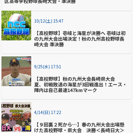
区高等学校野球長崎大会・準決勝
10/12(土) 15:47
【高校野球】壱岐と海星が決勝へ 壱岐は初
の九州大会出場決定！秋の九州高校野球長
崎大会 準決勝
9/25(水) 17:51
【高校野球】秋の九州大会長崎県大会
夏、初戦敗退の海星が3回戦進出！エース・
陣内は自己最速147kmマーク
4/14(日) 17:22
【９回裏２死から…】春の九州大会出場懸
けた高校野球・県大会 決勝＜長崎日大＞