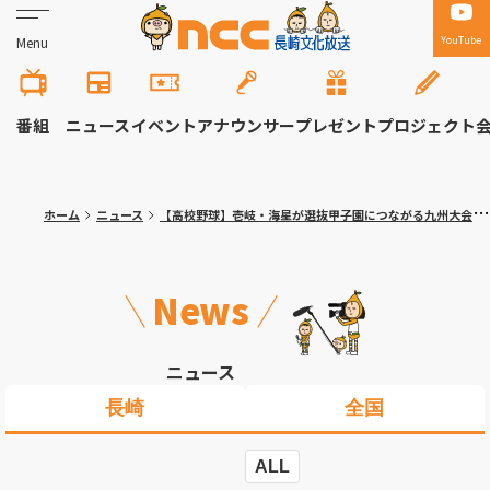
YouTube
Menu
番組
ニュース
イベント
アナウンサー
プレゼント
プロジェクト
ホーム
ニュース
【高校野球】壱岐・海星が選抜甲子園につながる九州大会へ 秋の県大会準決勝2試合 壱岐は学校史上初の快挙
News
ニュース
長崎
全国
ALL