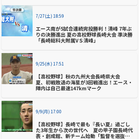
7/27(土) 18:59
エース南が5試合連続完投勝利！清峰 7年ぶ
りの決勝進出 夏の高校野球長崎大会 準決勝
「長崎総科大附属VＳ清峰」
9/25(水) 17:51
【高校野球】秋の九州大会長崎県大会
夏、初戦敗退の海星が3回戦進出！エース・
陣内は自己最速147kmマーク
9/9(月) 17:00
【高校野球】長崎で最も『長い夏』過ごし
た3年生から次の世代へ 夏の甲子園長崎代
表・創成館、新チーム始動「監督を選抜に