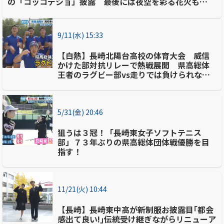
の「コッコデショ」披露 最後には夜空を彩る花火も…
9/11(水) 15:33
【白熱】長崎北陽台高校の体育大会 威信
かけた部対抗リレーで熱戦展開 県高総体
王者のラグビー部vs走りでは負けられない
陸上部
5/31(金) 20:46
狙うは３冠！「長崎東女子ソフトテニス
部」７３年ぶりの県高総体団体戦優勝を目
指す！
11/21(火) 10:44
【長崎】長崎東中高が新制服お披露目｢都会
感出て良い!｣伝統受け継ぎながらリニューア