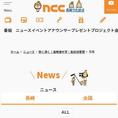
YouTube
Menu
番組
ニュース
イベント
アナウンサー
プレゼント
プロジェクト
ホーム
ニュース
熱く沸く！長崎東中学・高校体育祭
写真
News
ニュース
長崎
全国
ALL