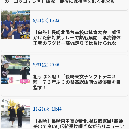
の「コッコデショ」披露 最後には夜空を彩る花火も…
9/11(水) 15:33
【白熱】長崎北陽台高校の体育大会 威信
かけた部対抗リレーで熱戦展開 県高総体
王者のラグビー部vs走りでは負けられない
陸上部
5/31(金) 20:46
狙うは３冠！「長崎東女子ソフトテニス
部」７３年ぶりの県高総体団体戦優勝を目
指す！
11/21(火) 10:44
【長崎】長崎東中高が新制服お披露目｢都会
感出て良い!｣伝統受け継ぎながらリニューア