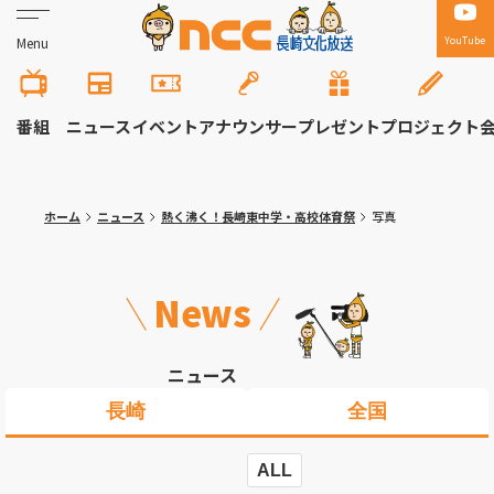
YouTube
Menu
番組
ニュース
イベント
アナウンサー
プレゼント
プロジェクト
ホーム
ニュース
熱く沸く！長崎東中学・高校体育祭
写真
News
ニュース
長崎
全国
ALL