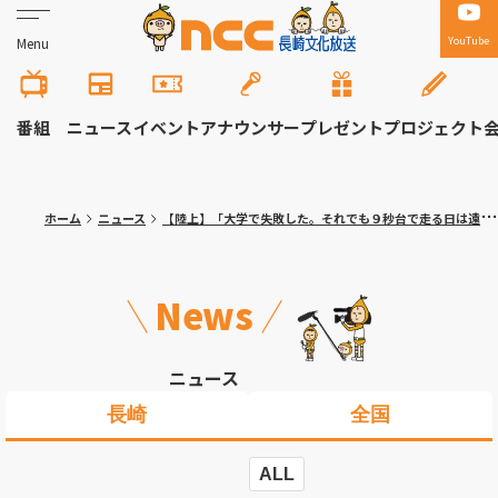
YouTube
Menu
番組
ニュース
イベント
アナウンサー
プレゼント
プロジェクト
ホーム
ニュース
【陸上】「大学で失敗した。それでも９秒台で走る日は遠くない」プロランナー・池田成諒 高校時代、世界を舞台に活躍した最強スプリンターの今に迫る
News
ニュース
長崎
全国
ALL