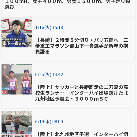
１００mH、女子４００ｍ、男女１５００ｍ、男子走り幅
跳び
1/16(火) 15:18
【長崎】２時間５分切り・パリ五輪へ 三
菱重工マラソン部山下一貴選手が新年の抱
負語る
6/25(火) 13:42
【陸上】サッカーと長距離走の二刀流の高
校生ランナー インターハイ出場懸けた北
九州地区予選会・３０００ｍＳＣ
6/19(水) 08:00
【陸上】北九州地区予選 インターハイ切