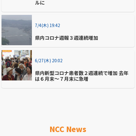
ルに
7/4(木) 19:42
県内コロナ週報３週連続増加
6/27(木) 20:02
県内新型コロナ患者数２週連続で増加 去年
は６月末～７月末に急増
NCC News