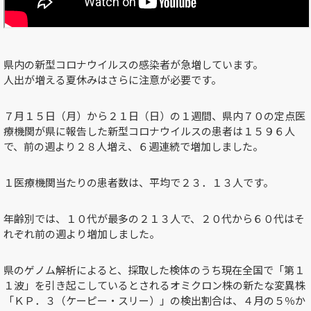
県内の新型コロナウイルスの感染者が急増しています。
人出が増える夏休みはさらに注意が必要です。
７月１５日（月）から２１日（日）の１週間、県内７０の定点医
療機関が県に報告した新型コロナウイルスの患者は１５９６人
で、前の週より２８人増え、６週連続で増加しました。
１医療機関当たりの患者数は、平均で２３．１３人です。
年齢別では、１０代が最多の２１３人で、２０代から６０代はそ
れぞれ前の週より増加しました。
県のゲノム解析によると、採取した検体のうち現在全国で「第１
１波」を引き起こしているとされるオミクロン株の新たな変異株
「ＫＰ．３（ケーピー・スリー）」の検出割合は、４月の５％か