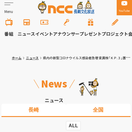
YouTube
Menu
番組
ニュース
イベント
アナウンサー
プレゼント
プロジェクト
ホーム
ニュース
県内の新型コロナウイルス感染者急増 変異株｢ＫＰ.３｣置き換わり進む
News
ニュース
長崎
全国
ALL