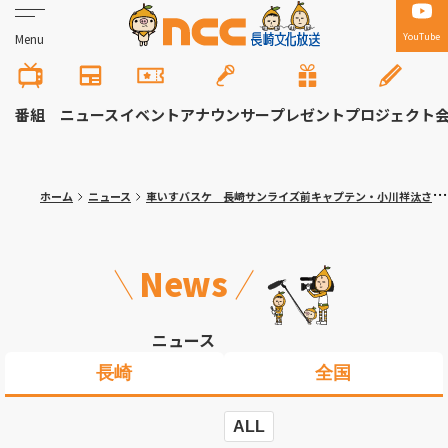
YouTube
Menu
番組
ニュース
イベント
アナウンサー
プレゼント
プロジェクト
ホーム
ニュース
車いすバスケ 長崎サンライズ前キャプテン・小川祥汰さん追悼試合
News
ニュース
長崎
全国
ALL