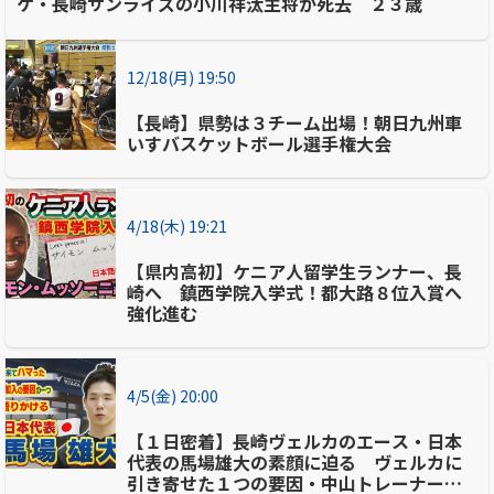
ケ・長崎サンライズの小川祥汰主将が死去 ２３歳
12/18(月) 19:50
【長崎】県勢は３チーム出場！朝日九州車
いすバスケットボール選手権大会
4/18(木) 19:21
【県内高初】ケニア人留学生ランナー、長
崎へ 鎮西学院入学式！都大路８位入賞へ
強化進む
4/5(金) 20:00
【１日密着】長崎ヴェルカのエース・日本
代表の馬場雄大の素顔に迫る ヴェルカに
引き寄せた１つの要因・中山トレーナーや