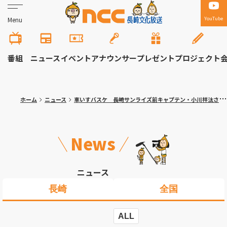
YouTube
Menu
番組
ニュース
イベント
アナウンサー
プレゼント
プロジェクト
ホーム
ニュース
車いすバスケ 長崎サンライズ前キャプテン・小川祥汰さん追悼試合
News
ニュース
長崎
全国
ALL