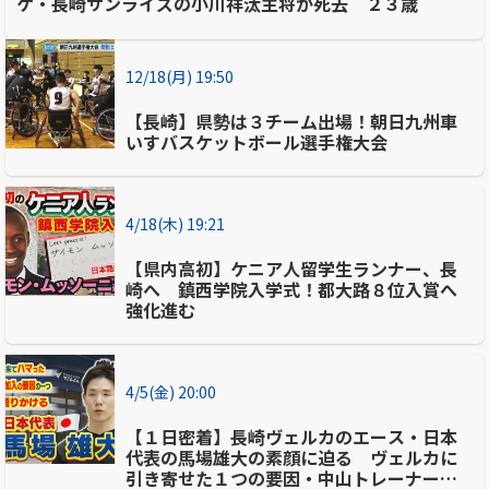
ケ・長崎サンライズの小川祥汰主将が死去 ２３歳
12/18(月) 19:50
【長崎】県勢は３チーム出場！朝日九州車
いすバスケットボール選手権大会
4/18(木) 19:21
【県内高初】ケニア人留学生ランナー、長
崎へ 鎮西学院入学式！都大路８位入賞へ
強化進む
4/5(金) 20:00
【１日密着】長崎ヴェルカのエース・日本
代表の馬場雄大の素顔に迫る ヴェルカに
引き寄せた１つの要因・中山トレーナーや