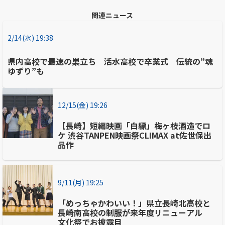
関連ニュース
2/14(水) 19:38
県内高校で最速の巣立ち 活水高校で卒業式 伝統の”魂
ゆずり”も
12/15(金) 19:26
【長崎】短編映画「白縹」梅ヶ枝酒造でロ
ケ 渋谷TANPEN映画祭CLIMAX at佐世保出
品作
9/11(月) 19:25
「めっちゃかわいい！」県立長崎北高校と
長崎南高校の制服が来年度リニューアル
文化祭でお披露目