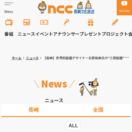
YouTube
Menu
番組
ニュース
イベント
アナウンサー
プレゼント
プロジェクト
ホーム
ニュース
【長崎】世界的庭園デザイナー石原和幸氏の”三原庭園”外国語版サイトを大学生が制作｢アメリカの友達に来てほしい｣
News
ニュース
長崎
全国
ALL