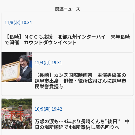
関連ニュース
11/8(水) 10:34
【長崎】ＮＣＣも応援 北部九州インターハイ 来年長崎
で開催 カウントダウンイベント
12/4(月) 19:31
【長崎】カンヌ国際映画祭 主演男優賞の
諌早市出身 俳優・役所広司さんに諫早市
民栄誉賞授与
10/9(月) 19:42
万感の涙も…4年ぶり長崎くんち”後日” 中
日の場所順延で4場所奉納し庭先回りへ