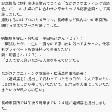
記念撮影は婚礼関連事業者でつくる「ながさきウエディング協議
会」が、いい夫婦の日に合わせた幸せカップル応援企画として実
施しました。
撮影するのはプロのカメラマン。長崎市など県内４つの市役所に
閉庁時間までブースを設けました。
婚姻届を提出・会社員 平田拓己さん（２７）：
「緊張したが、一生に一度なので思い出に残ってよかった。仕事
もプライベートも責任持って頑張りたい」
妻・明音さん（２７）：
「２人で支え合いながら人生を歩んでいけたら」
ながさきウエディング協議会・松浦浩也事務局長：
「（婚姻届を）提出して終わっていたその日が、２人で来たとい
う記念をしっかり残していただいて、記念日を大事にしていただ
きたいのが私たちの思い」
長崎市役所では午後５時半までに２４組が婚姻届を提出しまし
た。