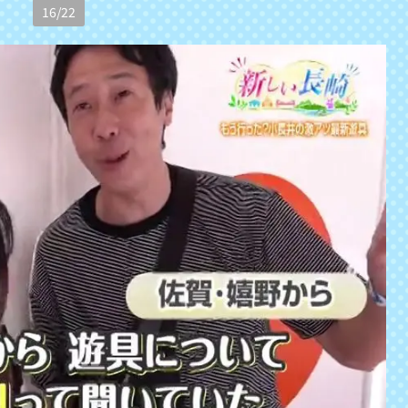
16
/
22