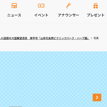
ニュース
イベント
アナウンサー
プレゼント
した話題の大型展望遊具 諫早市「山茶花高原ピクニックパーク・ハーブ園」
写真