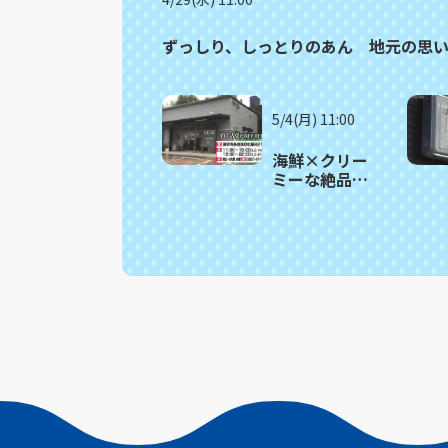
ずっしり、しっとりのあん 地元の思い
5/4(月) 11:00
海鮮×クリー
ミーな絶品パ
スタが人気の
イタリアン
諫早市「OGW
CAFETERIA」