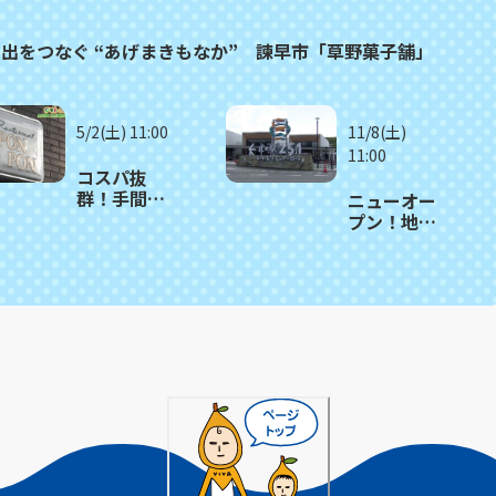
出をつなぐ “あげまきもなか” 諫早市「草野菓子舗」
5/2(土) 11:00
11/8(土)
11:00
コスパ抜
群！手間を
ニューオー
かけたホテ
プン！地元
ル仕込みの
の新鮮食材
贅沢ランチ
がずらり 畑
をカジュア
の真ん中の
ルに 諫早
道の駅 諫早
市「レスト
市「251い
ラン
いもりじゃ
PONPON」
がーロー
ド」