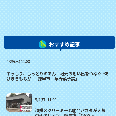
おすすめ記事
4/29(水) 11:00
ずっしり、しっとりのあん 地元の思い出をつなぐ “あ
げまきもなか” 諫早市「草野菓子舗」
5/4(月) 11:00
海鮮×クリーミーな絶品パスタが人気
のイタリアン 諫早市「OGW