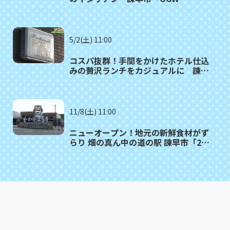
CAFETERIA」
5/2(土) 11:00
コスパ抜群！手間をかけたホテル仕込
みの贅沢ランチをカジュアルに 諫早
市「レストランPONPON」
11/8(土) 11:00
ニューオープン！地元の新鮮食材がず
らり 畑の真ん中の道の駅 諫早市「251
いいもりじゃがーロード」