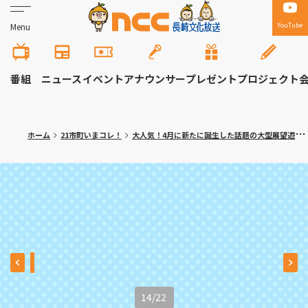
YouTube
Menu
番組
ニュース
イベント
アナウンサー
プレゼント
プロジェクト
ホーム
21市町いまコレ！
大人気！4月に新たに誕生した話題の大型展望遊具 諫早市「山茶花高原ピクニックパーク・ハーブ園」
14
/
22