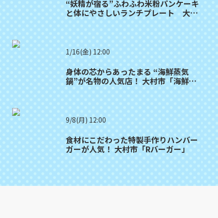
“妖精が宿る”ふわふわ米粉パンケーキ
と体にやさしいランチプレート 大村
市「ひとひ／こびとぱん大村店」
1/16(金) 12:00
身体の芯からあったまる “海鮮蒸気
鍋”が名物の人気店！ 大村市「海鮮蒸
気 福」
9/8(月) 12:00
食材にこだわった特製手作りハンバー
ガーが人気！ 大村市「Rバーガー」