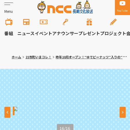
YouTube
Menu
番組
ニュース
イベント
アナウンサー
プレゼント
プロジェクト
ホーム
21市町いまコレ！
昨年10月オープン！“ゆでピーナッツ”入りの“オオムライス”と自家製はちみつスイーツがおすすめ 大村市「喫茶らんぶるⅡ」
16
/
16