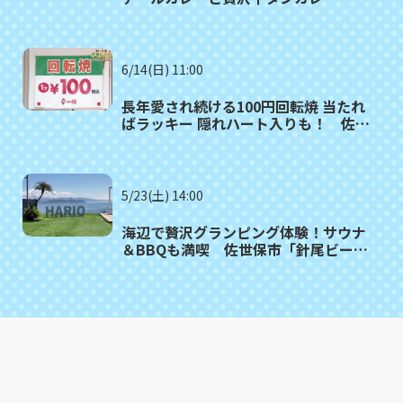
世保市「THE MEAT JOURNEY」
6/14(日) 11:00
長年愛され続ける100円回転焼 当たれ
ばラッキー 隠れハート入りも！ 佐世
保市「一休」
5/23(土) 14:00
海辺で贅沢グランピング体験！サウナ
＆BBQも満喫 佐世保市「針尾ビーチ
ウォーク」