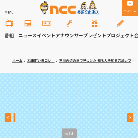
YouTube
Menu
番組
ニュース
イベント
アナウンサー
プレゼント
プロジェクト
ホーム
21市町いまコレ！
三川内焼の里で見つけた 知る人ぞ知る穴場カフェ 佐世保市「NOTOKO Cafe&Space」
6
/
13