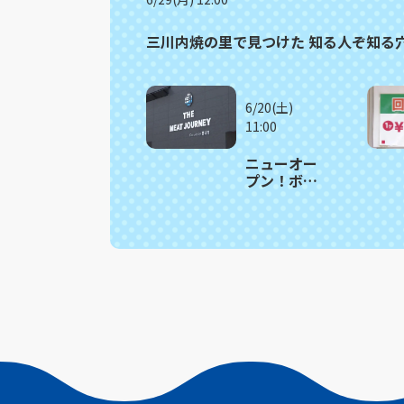
三川内焼の里で見つけた 知る人ぞ知る穴場カ
6/20(土)
11:00
ニューオー
プン！ボリ
ューム満点
の牛テール
カレーと贅
沢牛タンカ
レー 佐世
保市「THE
MEAT
JOURNEY」