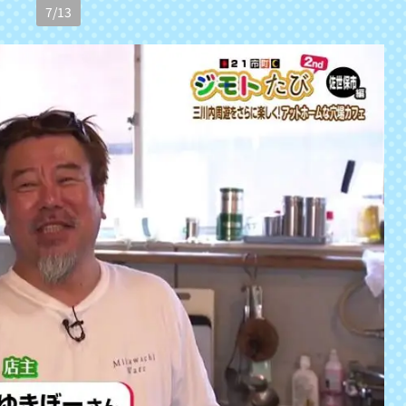
7
/
13