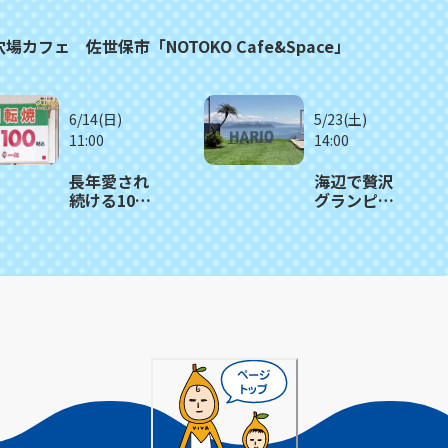
フェ 佐世保市「NOTOKO Cafe&Space」
6/14(日)
5/23(土)
11:00
14:00
長年愛され
海辺で贅沢
続ける100
グランピン
円回転焼 当
グ体験！サ
たればラッ
ウナ＆BBQ
キー 隠れハ
も満喫 佐
ート入り
世保市「針
も！ 佐世
尾ビーチウ
保市「一
ォーク」
休」