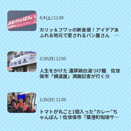
4/4(土) 11:00
カリッ＆フワッの新食感！アイデアあ
ふれる地元で愛されるパン屋さん 佐
世保市「ふわりのぱん」
3/30(月) 12:00
人生をかけた 濃厚鶏白湯つけ麺 佐世
保市「横道屋」満腹記者が行く㉝
1/26(日) 11:00
トマトが丸ごと1個入った”カレー”ち
ゃんぽん！佐世保市「葉港町珈琲サセ
ボノオト」