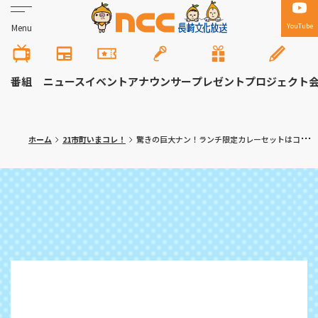
YouTube
Menu
番組
ニュース
イベント
アナウンサー
プレゼント
プロジェクト
ホーム
21市町いまコレ！
驚きの巨大ナン！ランチ限定カレーセットはコスパも味も大満足！ 佐世保市「ガネーシャ」