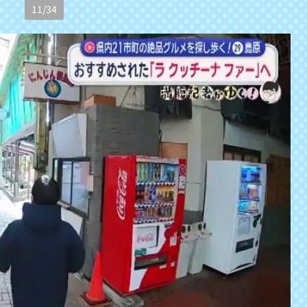
11
/
34