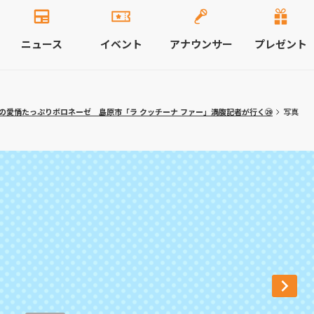
ニュース
イベント
アナウンサー
プレゼント
の愛情たっぷりボロネーゼ 島原市「ラ クッチーナ ファー」満腹記者が行く㉙
写真