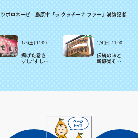
りボロネーゼ 島原市「ラ クッチーナ ファー」満腹記者
1/3(土) 11:00
1/4(日) 11:00
揚げた巻き
伝統の味と
ずし“すし
新感覚そう
天”が名物
めんメニュ
南島原市
ーが楽しめ
「居心地ひ
る 南島原
でまる」
市「そうめ
んカフェ
KOYORI」