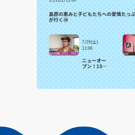
島原の恵みと子どもたちへの愛情たっぷ
が行く㉙
7/19(土)
11:00
ニューオー
プン！13種
のスパイス
使うチキン
カレー 島
原市「チャ
ーリーカレ
ー」