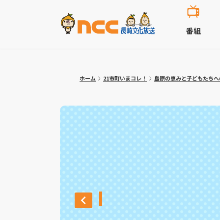
番組
ホーム
21市町いまコレ！
島原の恵みと子どもたちへ