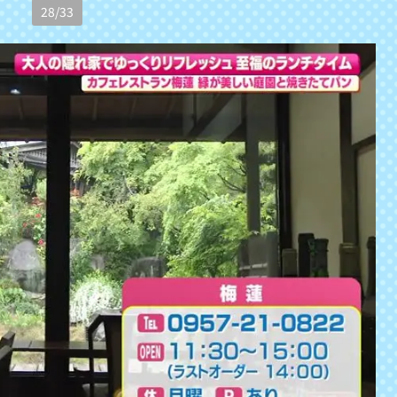
28
/
33