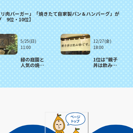
ツリ肉バーガー」「焼きたて自家製パン＆ハンバーグ」が
 9位・10位】
5/25(日)
12/27(金)
11:00
18:00
緑の庭園と
1位は”親子
人気の焼き
丼は飲み物
たて自家製
です” と暖
パンを満
簾を掲げる
喫！ 大人の
どんぶり家
隠れ家レス
≪2024年 グ
トラン 諫
ルメ記事
早市「梅蓮
TOP10≫
（ばいれ
ん）」