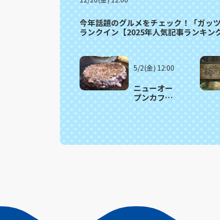
今年話題のグルメをチェック！「ガッ
ランクイン【2025年人気記事ランキング
5/2(金) 12:00
ニューオー
プンカフェ
のガッツリ
肉バーガ
ー！長崎市
「路地カフ
ェ」