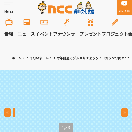
YouTube
Menu
番組
ニュース
イベント
アナウンサー
プレゼント
プロジェクト
ホーム
21市町いまコレ！
今年話題のグルメをチェック！「ガッツリ肉バーガー」「焼きたて自家製パン＆ハンバーグ」がランクイン【2025年人気記事ランキング 9位・10位】
4
/
33