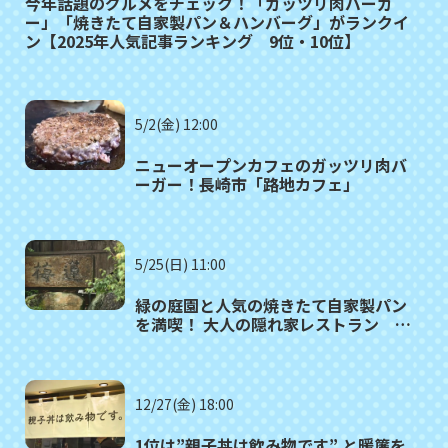
今年話題のグルメをチェック！「ガッツリ肉バーガ
ー」「焼きたて自家製パン＆ハンバーグ」がランクイ
ン【2025年人気記事ランキング 9位・10位】
5/2(金) 12:00
ニューオープンカフェのガッツリ肉バ
ーガー！長崎市「路地カフェ」
5/25(日) 11:00
緑の庭園と人気の焼きたて自家製パン
を満喫！ 大人の隠れ家レストラン 諫
早市「梅蓮（ばいれん）」
12/27(金) 18:00
1位は”親子丼は飲み物です” と暖簾を