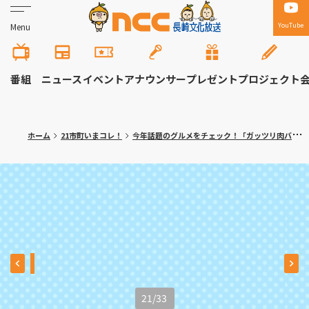
YouTube
Menu
番組
ニュース
イベント
アナウンサー
プレゼント
プロジェクト
ホーム
21市町いまコレ！
今年話題のグルメをチェック！「ガッツリ肉バーガー」「焼きたて自家製パン＆ハンバーグ」がランクイン【2025年人気記事ランキング 9位・10位】
21
/
33