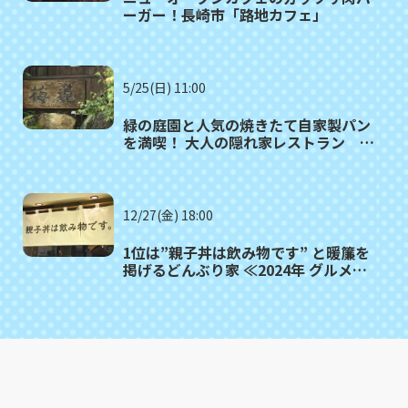
ーガー！長崎市「路地カフェ」
5/25(日) 11:00
緑の庭園と人気の焼きたて自家製パン
を満喫！ 大人の隠れ家レストラン 諫
早市「梅蓮（ばいれん）」
12/27(金) 18:00
1位は”親子丼は飲み物です” と暖簾を
掲げるどんぶり家 ≪2024年 グルメ記
事 TOP10≫