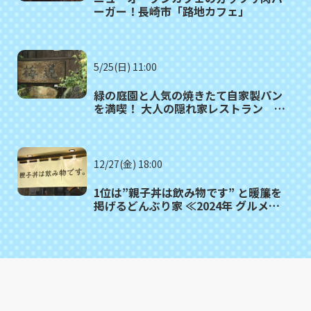
ーガー！長崎市「路地カフェ」
5/25(日) 11:00
緑の庭園と人気の焼きたて自家製パン
を満喫！ 大人の隠れ家レストラン 諫
早市「梅蓮（ばいれん）」
12/27(金) 18:00
1位は”親子丼は飲み物です” と暖簾を
掲げるどんぶり家 ≪2024年 グルメ記
事 TOP10≫