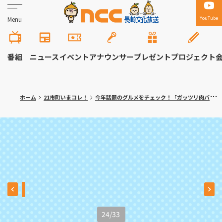
YouTube
Menu
番組
ニュース
イベント
アナウンサー
プレゼント
プロジェクト
ホーム
21市町いまコレ！
今年話題のグルメをチェック！「ガッツリ肉バーガー」「焼きたて自家製パン＆ハンバーグ」がランクイン【2025年人気記事ランキング 9位・10位】
24
/
33