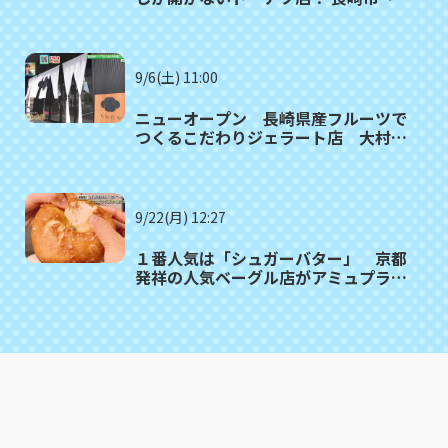
墨商店」
9/6(土) 11:00
ニューオープン 長崎県産フルーツで
つくるこだわりジェラート店 大村市
「ちわたや」
9/22(月) 12:27
１番人気は「シュガーバター」 京都
発祥の人気ベーグル店がアミュプラザ
長崎本館にオープン