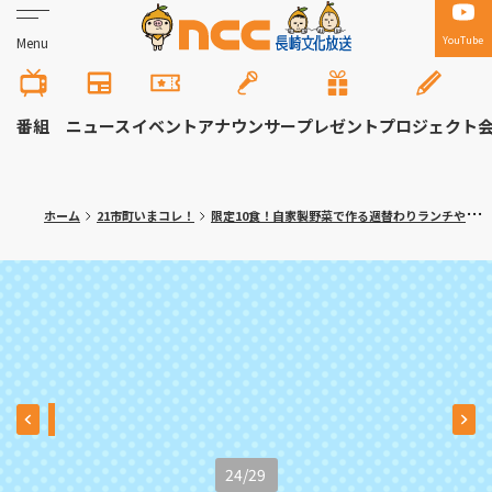
YouTube
Menu
番組
ニュース
イベント
アナウンサー
プレゼント
プロジェクト
ホーム
21市町いまコレ！
限定10食！自家製野菜で作る週替わりランチや多彩なスイーツ 長崎市「カフェレストランＫＩＺＵＮＡ」
24
/
29