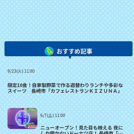
おすすめ記事
9/23(火) 11:00
限定10食！自家製野菜で作る週替わりランチや多彩な
スイーツ 長崎市「カフェレストランＫＩＺＵＮＡ」
6/7(土) 11:00
ニューオープン！見た目も映える 夜に
しか開かないドーナツ店！ 長崎市「黒