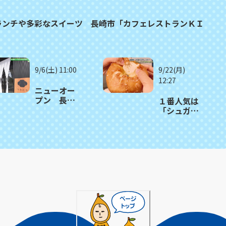
ランチや多彩なスイーツ 長崎市「カフェレストランＫＩ
9/6(土) 11:00
9/22(月)
12:27
ニューオー
プン 長崎
１番人気は
県産フルー
「シュガー
ツでつくる
バター」
こだわりジ
京都発祥の
ェラート
人気ベーグ
店 大村市
ル店がアミ
「ちわた
ュプラザ長
や」
崎本館にオ
ープン