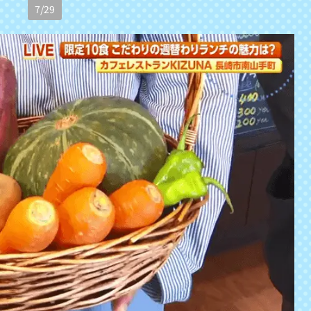
7
/
29