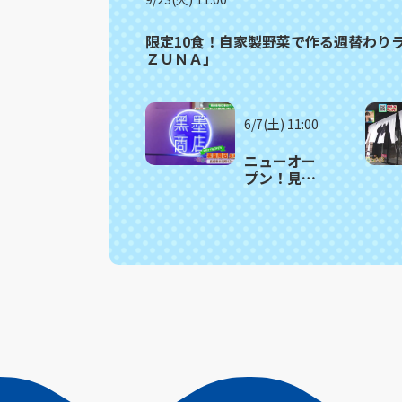
限定10食！自家製野菜で作る週替わり
ＺＵＮＡ」
6/7(土) 11:00
ニューオー
プン！見た
目も映える
夜にしか開
かないドー
ナツ店！ 長
崎市「黒墨
商店」