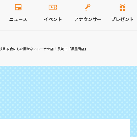
ニュース
イベント
アナウンサー
プレゼント
映える 夜にしか開かないドーナツ店！ 長崎市「黒墨商店」