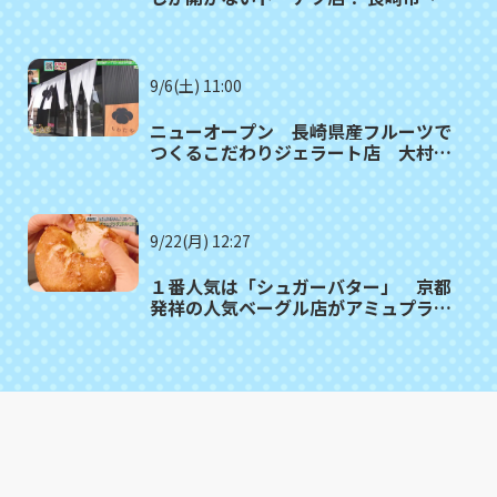
墨商店」
9/6(土) 11:00
ニューオープン 長崎県産フルーツで
つくるこだわりジェラート店 大村市
「ちわたや」
9/22(月) 12:27
１番人気は「シュガーバター」 京都
発祥の人気ベーグル店がアミュプラザ
長崎本館にオープン