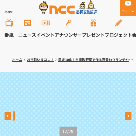
YouTube
Menu
番組
ニュース
イベント
アナウンサー
プレゼント
プロジェクト
ホーム
21市町いまコレ！
限定10食！自家製野菜で作る週替わりランチや多彩なスイーツ 長崎市「カフェレストランＫＩＺＵＮＡ」
12
/
29