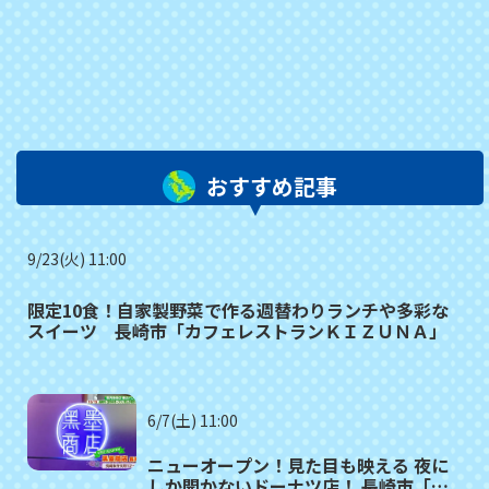
おすすめ記事
9/23(火) 11:00
限定10食！自家製野菜で作る週替わりランチや多彩な
スイーツ 長崎市「カフェレストランＫＩＺＵＮＡ」
6/7(土) 11:00
ニューオープン！見た目も映える 夜に
しか開かないドーナツ店！ 長崎市「黒