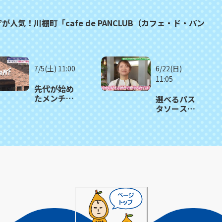
人気！川棚町「cafe de PANCLUB（カフェ・ド・パン
7/5(土) 11:00
6/22(日)
11:05
先代が始め
たメンチと
選べるパス
コロッケ 長
タソースは
崎和牛のう
20種類 絶
まみ お肉屋
景！大村湾
さんのメン
のイタリア
チカツ 川棚
ンカフェ
町「肉の川
川棚町「ア
下」≪ 満腹
ッコリエン
記者がゆく
テ・カフ
③≫
ェ」