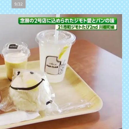
9
/
32