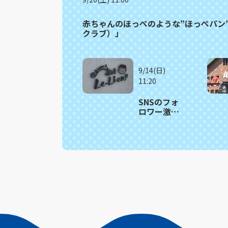
赤ちゃんのほっぺのような”ほっぺパン”が
クラブ）」
9/14(日)
11:20
SNSのフォ
ロワー激
増 可愛す
ぎるアニマ
ルスイー
ツ 川棚町
「Sweets
夢工房 ル・
リアン」