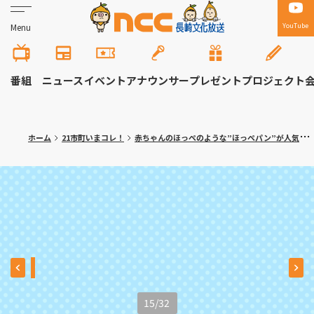
YouTube
Menu
番組
ニュース
イベント
アナウンサー
プレゼント
プロジェクト
ホーム
21市町いまコレ！
赤ちゃんのほっぺのような”ほっぺパン”が人気！川棚町「cafe de PANCLUB（カフェ・ド・パンクラブ）」
15
/
32