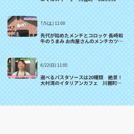
工房 ル・リアン」
7/5(土) 11:00
先代が始めたメンチとコロッケ 長崎和
牛のうまみ お肉屋さんのメンチカツ
川棚町「肉の川下」≪ 満腹記者がゆく
③≫
6/22(日) 11:05
選べるパスタソースは20種類 絶景！
大村湾のイタリアンカフェ 川棚町
「アッコリエンテ・カフェ」