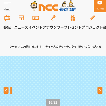
YouTube
Menu
番組
ニュース
イベント
アナウンサー
プレゼント
プロジェクト
ホーム
21市町いまコレ！
赤ちゃんのほっぺのような”ほっぺパン”が人気！川棚町「cafe de PANCLUB（カフェ・ド・パンクラブ）」
16
/
32