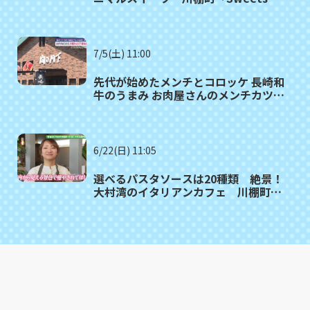
工房 ル・リアン」
7/5(土) 11:00
先代が始めたメンチとコロッケ 長崎和
牛のうまみ お肉屋さんのメンチカツ
川棚町「肉の川下」≪ 満腹記者がゆく
③≫
6/22(日) 11:05
選べるパスタソースは20種類 絶景！
大村湾のイタリアンカフェ 川棚町
「アッコリエンテ・カフェ」