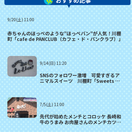
おすすめ記事
9/20(土) 11:00
赤ちゃんのほっぺのような”ほっぺパン”が人気！川棚
町「cafe de PANCLUB（カフェ・ド・パンクラブ）」
9/14(日) 11:20
SNSのフォロワー激増 可愛すぎるア
ニマルスイーツ 川棚町「Sweets 夢
工房 ル・リアン」
7/5(土) 11:00
先代が始めたメンチとコロッケ 長崎和
牛のうまみ お肉屋さんのメンチカツ
川棚町「肉の川下」≪ 満腹記者がゆく