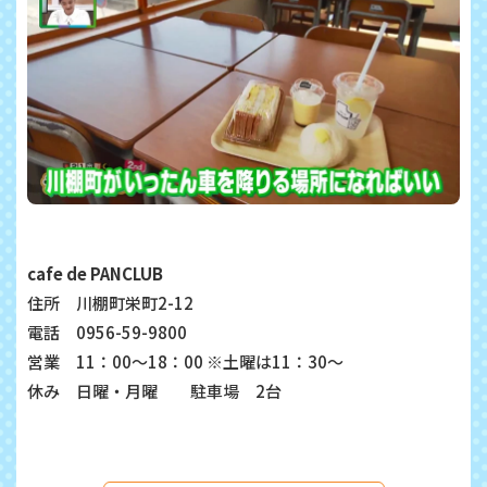
cafe de PANCLUB
住所 川棚町栄町
2-12
電話
0956-59-9800
営業
11
：
00
～
18
：
00 ※
土曜は
11
：
30
～
休み 日曜・月曜 駐車場
2
台