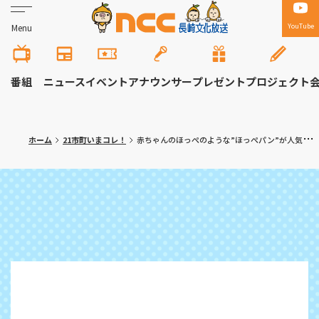
YouTube
Menu
番組
ニュース
イベント
アナウンサー
プレゼント
プロジェクト
ホーム
21市町いまコレ！
赤ちゃんのほっぺのような”ほっぺパン”が人気！川棚町「cafe de PANCLUB（カフェ・ド・パンクラブ）」