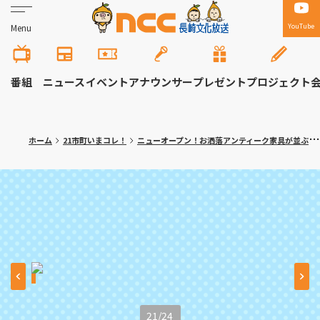
YouTube
Menu
番組
ニュース
イベント
アナウンサー
プレゼント
プロジェクト
ホーム
21市町いまコレ！
ニューオープン！お洒落アンティーク家具が並ぶ インスタ映えカフェ 川棚町「Link cafe petit queue（リンクカフェ プティークー）」
21
/
24