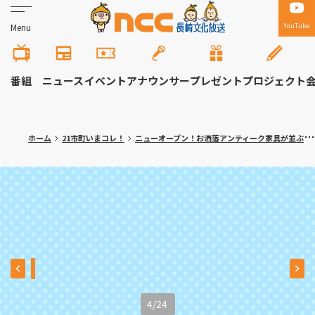
YouTube
Menu
番組
ニュース
イベント
アナウンサー
プレゼント
プロジェクト
ホーム
21市町いまコレ！
ニューオープン！お洒落アンティーク家具が並ぶ インスタ映えカフェ 川棚町「Link cafe petit queue（リンクカフェ プティークー）」
4
/
24