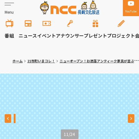
YouTube
Menu
番組
ニュース
イベント
アナウンサー
プレゼント
プロジェクト
ホーム
21市町いまコレ！
ニューオープン！お洒落アンティーク家具が並ぶ インスタ映えカフェ 川棚町「Link cafe petit queue（リンクカフェ プティークー）」
11
/
24