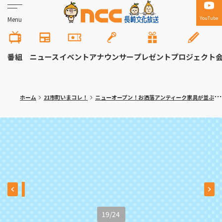
YouTube
Menu
番組
ニュース
イベント
アナウンサー
プレゼント
プロジェクト
ホーム
21市町いまコレ！
ニューオープン！お洒落アンティーク家具が並ぶ インスタ映えカフェ 川棚町「Link cafe petit queue（リンクカフェ プティークー）」
19
/
24