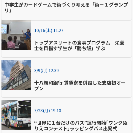
中学生がカードゲームで街づくり考える「街－１グランプ
リ」
10/16(木) 11:27
トップアスリートの食事プログラム 栄養
士を目指す学生が「勝ち飯」学ぶ
3/9(月) 12:39
十八親和銀行 賃貸寮を併設した支店初オー
プン
7/28(月) 19:10
“世界に１台だけのバス”運行開始｢ワンクぬ
りえコンテスト｣ラッピングバス出発式