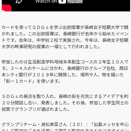
カードを使ってＳＤＧｓを学ぶ出前授業が長崎女子短期大学で開
かれました。この出前授業は、長崎銀行が去年から始めたイベン
トです。去年は、中学校２校で実施され、今年は、長崎女子短期
大学の時事研究の授業の一環として行われました。
参加したのは生活創造学科地域未来創生コースの２年生１０人で
す。３～４人のチームに分かれ、長崎銀行のグループ会社、西日
本シティ銀行が２０１９年に開発した、場所や人、物を描いた
「街ー１カード」を使います。
ＳＤＧｓの視点を取り入れ、長崎の街を元気にするアイデアを約
２０分間話し合い、発表しました。その後、参加した学生同士の
投票でグランプリが選ばれました。
グランプリチーム・貞松幸菜さん（２０）：「出島メッセを中心
として町内のごみを活用して学生と町内の方々とのコラボイベン