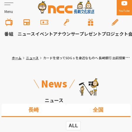
YouTube
Menu
番組
ニュース
イベント
アナウンサー
プレゼント
プロジェクト
ホーム
ニュース
カードを使ってSDGｓを身近なものへ 長崎銀行 出前授業で啓発
News
ニュース
長崎
全国
ALL