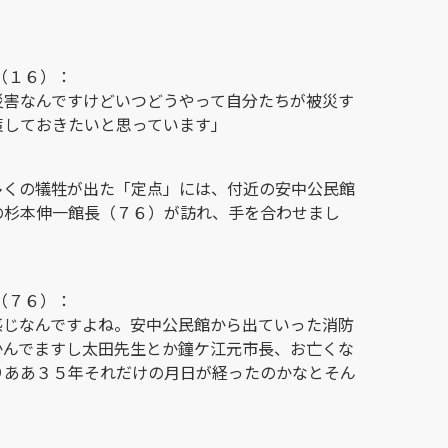
（１６）：
災害なんですけどいつどうやって自分たちが被災す
策しておきたいと思っています」
多くの犠牲が出た「定点」には、付近の安中公民館
の杉本伸一館長（７６）が訪れ、手を合わせまし
（７６）：
感じなんですよね。安中公民館から出ていった消防
かんでますし太田先生とか鐘ケ江元市長、お亡くな
りああ３５年それだけの月日が経ったのかなとそん