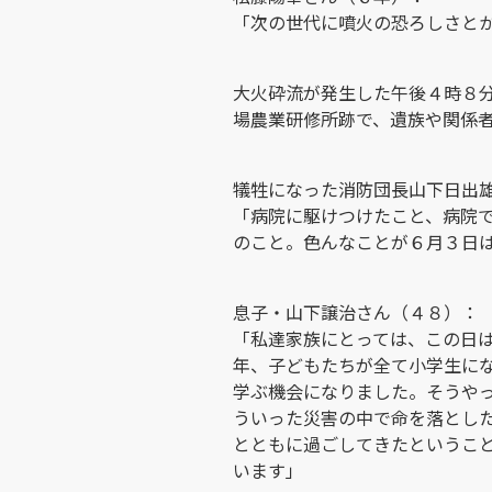
「次の世代に噴火の恐ろしさと
大火砕流が発生した午後４時８
場農業研修所跡で、遺族や関係
犠牲になった消防団長山下日出
「病院に駆けつけたこと、病院
のこと。色んなことが６月３日
息子・山下譲治さん（４８）：
「私達家族にとっては、この日
年、子どもたちが全て小学生に
学ぶ機会になりました。そうや
ういった災害の中で命を落とし
とともに過ごしてきたというこ
います」