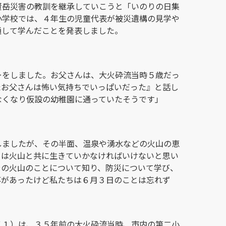
賢岳災害の教訓を継承していこうと「いのりの日集
小学校では、４年生の児童代表が被災遺構の見学や
通して学んだことを発表しました。
ーをしました。お父さんは、大火砕流当時５歳だっ
たお父さんは怖い気持ちでいっぱいだった』と話し
なくなり仮設の幼稚園に通っていたそうです」
しましたが、その半面、温泉や湧水などの火山の恵
ちは火山と共に生きていかなければいけないと思い
その火山のことについて知り、防災について学び、
事があったけど私たちは６月３日のことは忘れず
７１）は、３５年前の大火砕流当時、市内の第二小