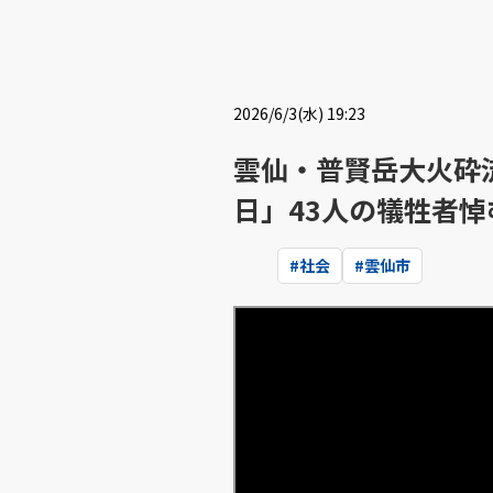
2026/6/3(水) 19:23
雲仙・普賢岳大火砕流
日」43人の犠牲者悼
#
社会
#
雲仙市