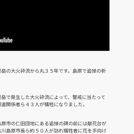
賢岳の大火砕流から丸３５年です。島原で追悼の祈
賢岳で発生した大火砕流によって、警戒に当たって
報道関係者ら４３人が犠牲になりました。
島原市の仁田団地にある追悼の碑の前には献花台が
古川島原市長ら約５０人が訪れ犠牲者に花を手向け