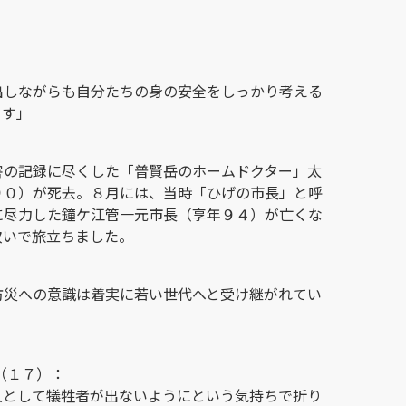
出しながらも自分たちの身の安全をしっかり考える
ます」
害の記録に尽くした「普賢岳のホームドクター」太
９０）が死去。８月には、当時「ひげの市長」と呼
に尽力した鐘ケ江管一元市長（享年９４）が亡くな
次いで旅立ちました。
防災への意識は着実に若い世代へと受け継がれてい
（１７）：
人として犠牲者が出ないようにという気持ちで折り