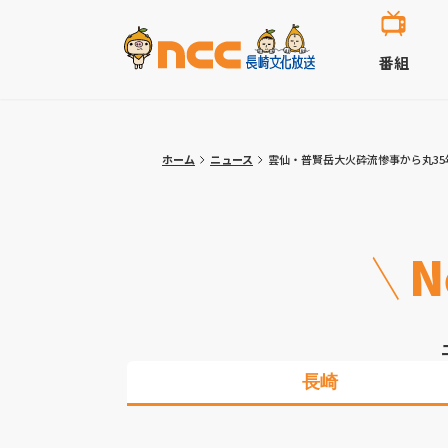
番組
ホーム
ニュース
雲仙・普賢岳大火砕流惨事から丸35
N
長崎