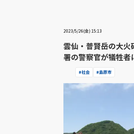
2023/5/26(金) 15:13
雲仙・普賢岳の大火
署の警察官が犠牲者
#
社会
#
島原市