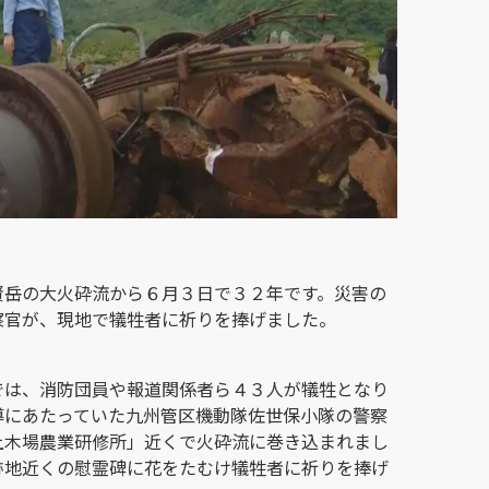
賢岳の大火砕流から６月３日で３２年です。災害の
察官が、現地で犠牲者に祈りを捧げました。
では、消防団員や報道関係者ら４３人が犠牲となり
導にあたっていた九州管区機動隊佐世保小隊の警察
上木場農業研修所」近くで火砕流に巻き込まれまし
跡地近くの慰霊碑に花をたむけ犠牲者に祈りを捧げ