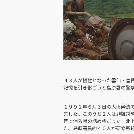
４３人が犠牲となった雲仙・普
記憶を引き継ごうと島原署の警
１９９１年６月３日の大火砕流
ました。このうち２人は避難誘
官で消防団の詰め所だった「北
た。島原署員約４０人が研修所