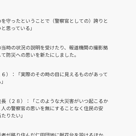
命を守ったということで（警察官としての）誇りと
いと思っている」
の当時の状況の説明を受けたり、報道機関の撮影拠
して防災への思いを新たにしました。
２６）：「実際のその時の目に見えるものがあって
る」
査長（２８）：「このような大災害がいつ起こるか
２人の警察官の思いを無にすることなく住民の安
当たりたい」
災者が移り住んだ仁田団地に献花台を設けるほか、