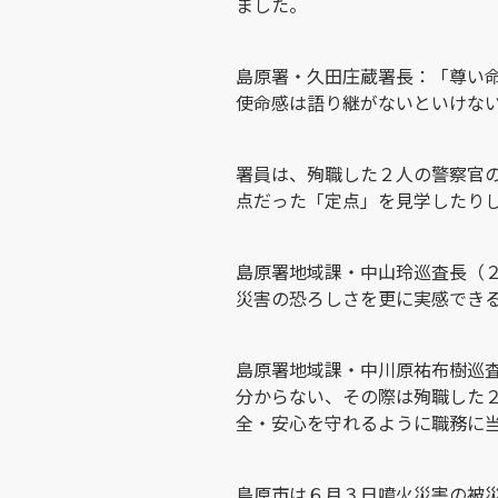
ました。
島原署・久田庄蔵署長：「尊い
使命感は語り継がないといけな
署員は、殉職した２人の警察官
点だった「定点」を見学したり
島原署地域課・中山玲巡査長（
災害の恐ろしさを更に実感でき
島原署地域課・中川原祐布樹巡
分からない、その際は殉職した
全・安心を守れるように職務に
島原市は６月３日噴火災害の被