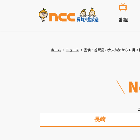
番組
ホーム
ニュース
雲仙・普賢岳の大火砕流から６月３
N
長崎