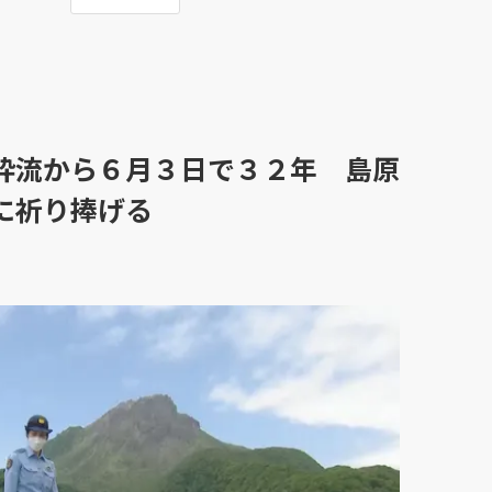
砕流から６月３日で３２年 島原
に祈り捧げる