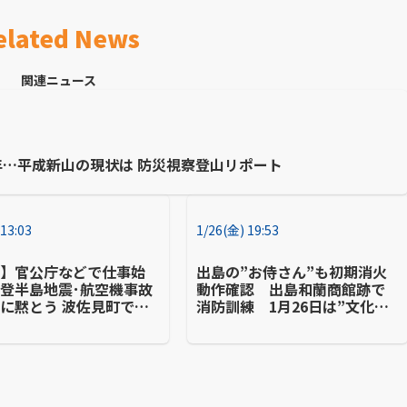
elated News
関連ニュース
年…平成新山の現状は 防災視察登山リポート
 13:03
1/26(金) 19:53
崎】官公庁などで仕事始
出島の”お侍さん”も初期消火
登半島地震･航空機事故
動作確認 出島和蘭商館跡で
に黙とう 波佐見町では
消防訓練 1月26日は”文化財
舎が開庁
防火デー”