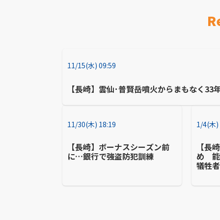
R
11/15(水) 09:59
【長崎】雲仙･普賢岳噴火からまもなく33
11/30(木) 18:19
1/4(木)
【長崎】ボーナスシーズン前
【長
に…銀行で強盗防犯訓練
め 能
犠牲者
新庁